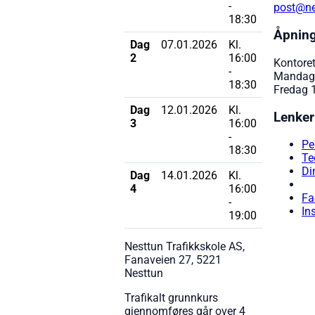
-
post@nes
18:30
Åpning
Dag
07.01.2026
Kl.
2
16:00
Kontore
-
Mandag-
18:30
Fredag 
Dag
12.01.2026
Kl.
Lenker
3
16:00
-
Pe
18:30
Te
Di
Dag
14.01.2026
Kl.
4
16:00
Fa
-
In
19:00
Nesttun Trafikkskole AS,
Fanaveien 27, 5221
Nesttun
Trafikalt grunnkurs
gjennomføres går over 4