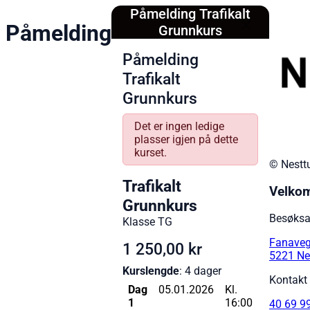
Påmelding Trafikalt
Påmelding
Grunnkurs
Påmelding
Trafikalt
Grunnkurs
Det er ingen ledige
plasser igjen på dette
kurset.
© Nesttu
Trafikalt
Velko
Grunnkurs
Besøksa
Klasse TG
Fanaveg
1 250,00 kr
5221 Ne
Kurslengde
: 4 dager
Kontakt
Dag
05.01.2026
Kl.
1
16:00
40 69 9